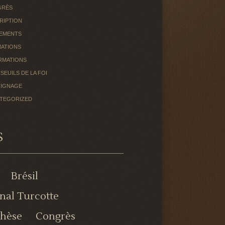
GRÈS
RIPTION
EMENTS
ATIONS
RMATIONS
 SEUILS DE LA FOI
IGNAGE
TEGORIZED
S
Brésil
nal Turcotte
chèse
Congrès