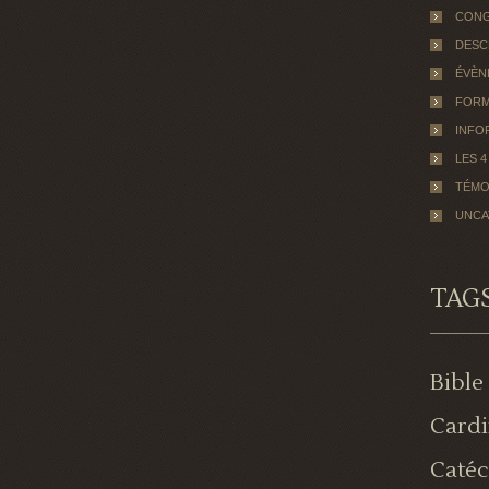
CON
DESC
ÉVÈN
FORM
INFO
LES 4
TÉMO
UNCA
TAG
Bible
Cardi
Caté