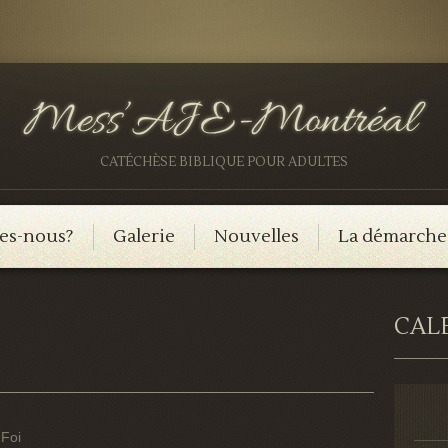
CATÉCHÈSE BIBLIQUE POUR ADULTES
es-nous?
Galerie
Nouvelles
La démarche
CAL
 Foi