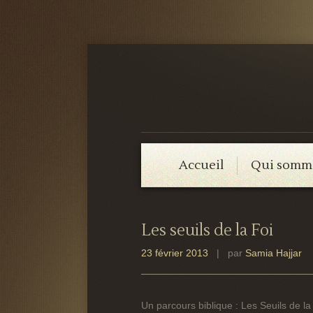
Accueil
Qui somm
Les seuils de la Foi
23 février 2013
| par
Samia Hajjar
Un parcours biblique : Les Seuils de la