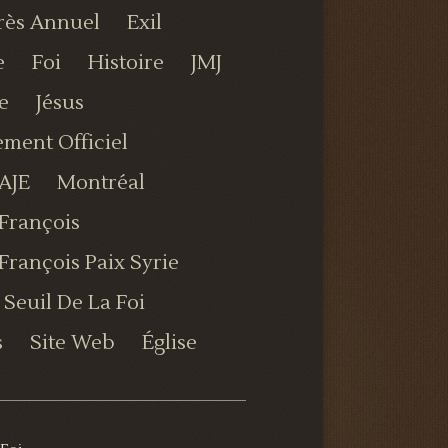
rès Annuel
Exil
e
Foi
Histoire
JMJ
e
Jésus
ment Officiel
AJE
Montréal
François
François Paix Syrie
Seuil De La Foi
s
Site Web
Église