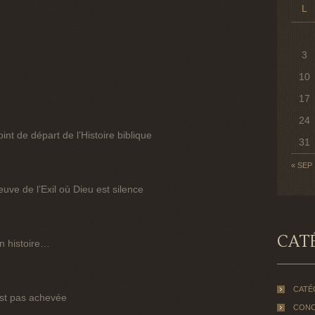
L
3
10
17
24
nt de départ de l’Histoire biblique
31
« SEP
euve de l’Exil où Dieu est silence
CAT
n histoire…
CATÉ
est pas achevée
CONC