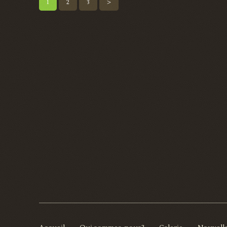
1
2
3
>