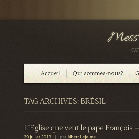
CAT
Accueil
Qui sommes-nous?
G
TAG ARCHIVES:
BRÉSIL
L’Eglise que veut le pape François –
30 juillet 2013
| par
Albert Lejeune