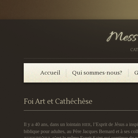
CAT
Accueil
Qui sommes-nous?
G
Foi Art et Cathéchèse
Il y a 40 ans, dans un lointain
, l’Esprit de Jésus a ins
HIER
biblique pour adultes, au Père Jacques Bernard et à ses coll
’
, c’est le même Esprit Saint qui continue de n