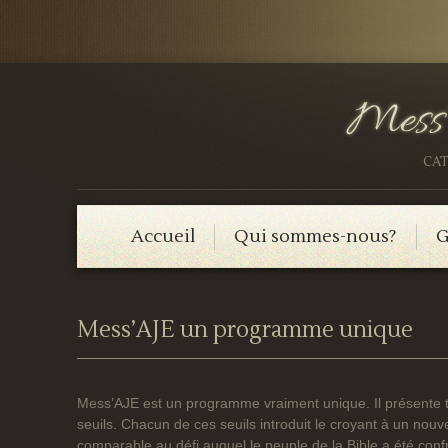
CAT
Accueil
Qui sommes-nous?
G
Mess’AJE un programme unique
Mess’AJE est un programme vraiment unique. Il présente t
seuils. Chacun de ces seuils introduit le croyant à un no
comparable au défi auquel le peuple de la Bible a été conf